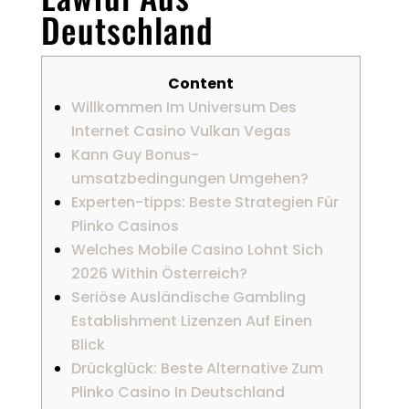
Deutschland
Content
Willkommen Im Universum Des
Internet Casino Vulkan Vegas
Kann Guy Bonus-
umsatzbedingungen Umgehen?
Experten-tipps: Beste Strategien Für
Plinko Casinos
Welches Mobile Casino Lohnt Sich
2026 Within Österreich?
Seriöse Ausländische Gambling
Establishment Lizenzen Auf Einen
Blick
Drückglück: Beste Alternative Zum
Plinko Casino In Deutschland