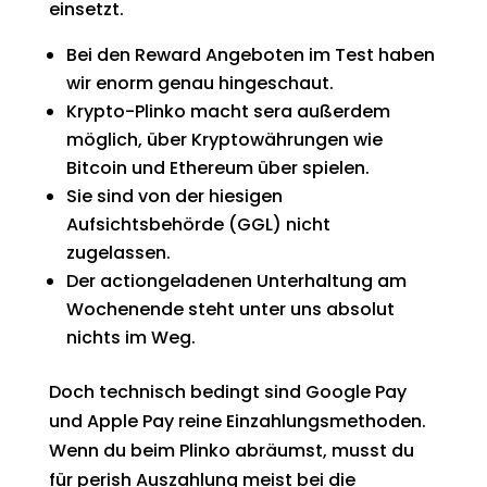
einsetzt.
Bei den Reward Angeboten im Test haben
wir enorm genau hingeschaut.
Krypto-Plinko macht sera außerdem
möglich, über Kryptowährungen wie
Bitcoin und Ethereum über spielen.
Sie sind von der hiesigen
Aufsichtsbehörde (GGL) nicht
zugelassen.
Der actiongeladenen Unterhaltung am
Wochenende steht unter uns absolut
nichts im Weg.
Doch technisch bedingt sind Google Pay
und Apple Pay reine Einzahlungsmethoden.
Wenn du beim Plinko abräumst, musst du
für perish Auszahlung meist bei die