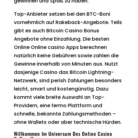
gewinnen und Spaß zu haben.
Top-Anbieter setzen bei den BTC-Boni
vornehmlich auf Rakeback-Angebote. Teils
gibt es auch Bitcoin Casino Bonus
Angebote ohne Einzahlung. Die besten
Online Online casino Apps berechnen
natürlich keine Gebühren sowie zahlen die
Gewinne innerhalb von Minuten aus. Nutzt
dasjenige Casino das Bitcoin Lightning-
Netzwerk, sind perish Zahlungen besonders
leicht, smart und kostengünstig. Dazu
kommt viele breite Auswahl an Top-
Providern, eine fermo Plattform und
schnelle, bekannte Zahlungsmethoden –
ohne Wallets oder aber technische Hürden.
Willkommen Im Universum Des Online Casino