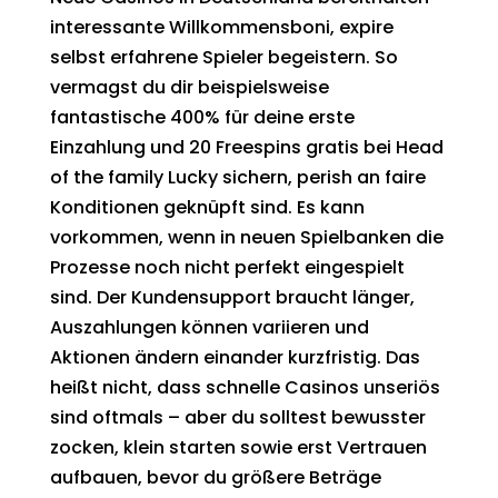
interessante Willkommensboni, expire
selbst erfahrene Spieler begeistern. So
vermagst du dir beispielsweise
fantastische 400% für deine erste
Einzahlung und 20 Freespins gratis bei Head
of the family Lucky sichern, perish an faire
Konditionen geknüpft sind. Es kann
vorkommen, wenn in neuen Spielbanken die
Prozesse noch nicht perfekt eingespielt
sind. Der Kundensupport braucht länger,
Auszahlungen können variieren und
Aktionen ändern einander kurzfristig. Das
heißt nicht, dass schnelle Casinos unseriös
sind oftmals – aber du solltest bewusster
zocken, klein starten sowie erst Vertrauen
aufbauen, bevor du größere Beträge