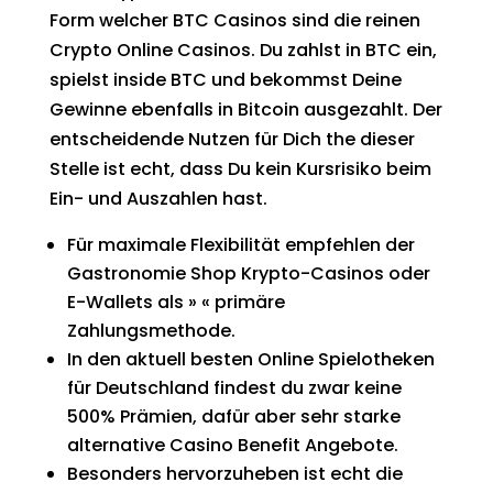
Form welcher BTC Casinos sind die reinen
Crypto Online Casinos. Du zahlst in BTC ein,
spielst inside BTC und bekommst Deine
Gewinne ebenfalls in Bitcoin ausgezahlt. Der
entscheidende Nutzen für Dich the dieser
Stelle ist echt, dass Du kein Kursrisiko beim
Ein- und Auszahlen hast.
Für maximale Flexibilität empfehlen der
Gastronomie Shop Krypto-Casinos oder
E-Wallets als » « primäre
Zahlungsmethode.
In den aktuell besten Online Spielotheken
für Deutschland findest du zwar keine
500% Prämien, dafür aber sehr starke
alternative Casino Benefit Angebote.
Besonders hervorzuheben ist echt die