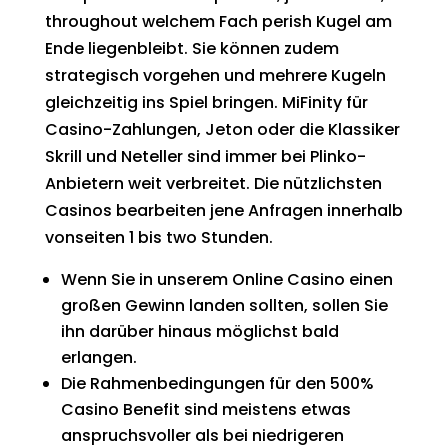
throughout welchem Fach perish Kugel am
Ende liegenbleibt. Sie können zudem
strategisch vorgehen und mehrere Kugeln
gleichzeitig ins Spiel bringen. MiFinity für
Casino-Zahlungen, Jeton oder die Klassiker
Skrill und Neteller sind immer bei Plinko-
Anbietern weit verbreitet. Die nützlichsten
Casinos bearbeiten jene Anfragen innerhalb
vonseiten 1 bis two Stunden.
Wenn Sie in unserem Online Casino einen
großen Gewinn landen sollten, sollen Sie
ihn darüber hinaus möglichst bald
erlangen.
Die Rahmenbedingungen für den 500%
Casino Benefit sind meistens etwas
anspruchsvoller als bei niedrigeren