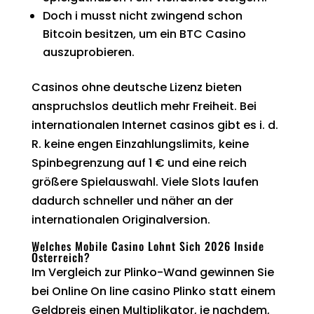
Doch i musst nicht zwingend schon
Bitcoin besitzen, um ein BTC Casino
auszuprobieren.
Casinos ohne deutsche Lizenz bieten
anspruchslos deutlich mehr Freiheit. Bei
internationalen Internet casinos gibt es i. d.
R. keine engen Einzahlungslimits, keine
Spinbegrenzung auf 1 € und eine reich
größere Spielauswahl. Viele Slots laufen
dadurch schneller und näher an der
internationalen Originalversion.
Welches Mobile Casino Lohnt Sich 2026 Inside
Österreich?
Im Vergleich zur Plinko-Wand gewinnen Sie
bei Online On line casino Plinko statt einem
Geldpreis einen Multiplikator, je nachdem,