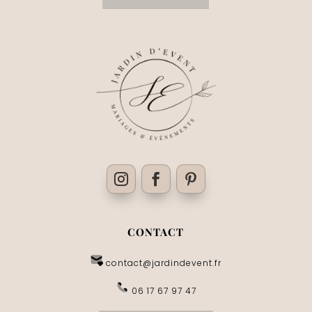
CONTACT
contact@jardindevent.fr
06 17 67 97 47