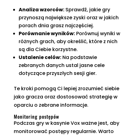
Analiza wzorców:
Sprawdź, jakie gry
przynoszą największe zyski oraz w jakich
porach dnia grasz najczęściej.
Porównanie wyników:
Porównuj wyniki w
różnych grach, aby określić, które z nich
są dla Ciebie korzystne.
Ustalenie celów:
Na podstawie
zebranych danych ustal jasne cele
dotyczące przyszłych sesji gier.
Te kroki pomogą Ci lepiej zrozumieć siebie
jako gracza oraz dostosować strategię w
oparciu o zebrane informacje.
Monitoring postępów
Podczas gry w kasynie Vox ważne jest, aby
monitorować postępy regularnie. Warto