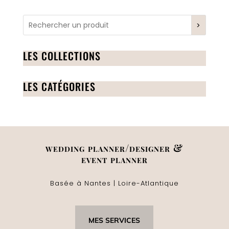
>
LES COLLECTIONS
LES CATÉGORIES
wedding planner/designer &
event planner
Basée à Nantes | Loire-Atlantique
MES SERVICES