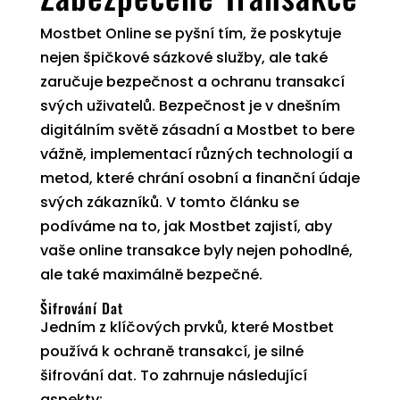
Mostbet Online se pyšní tím, že poskytuje
nejen špičkové sázkové služby, ale také
zaručuje bezpečnost a ochranu transakcí
svých uživatelů. Bezpečnost je v dnešním
digitálním světě zásadní a Mostbet to bere
vážně, implementací různých technologií a
metod, které chrání osobní a finanční údaje
svých zákazníků. V tomto článku se
podíváme na to, jak Mostbet zajistí, aby
vaše online transakce byly nejen pohodlné,
ale také maximálně bezpečné.
Šifrování Dat
Jedním z klíčových prvků, které Mostbet
používá k ochraně transakcí, je silné
šifrování dat. To zahrnuje následující
aspekty: