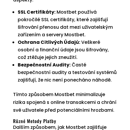
SSL Certifikáty:
Mostbet používá
pokročilé SSL certifikáty, které zajišťují
šifrování přenosu dat mezi uživatelským
zařízením a servery Mostbet.
Ochrana Citlivých Údajů:
Veškeré
osobní a finanční údaje jsou šifrovány,
což ztěžuje jejich zneužití.
Bezpečnostní Audity:
Časté
bezpečnostní audity a testování systémů
zajišťují, že nic není ponecháno náhodě.
Tímto způsobem Mostbet minimalizuje
rizika spojená s online transakcemi a chrání
své uživatele před potenciálními hrozbami.
Různé Metody Platby
Dalším způsobem, jak Mostbet zajišťuje