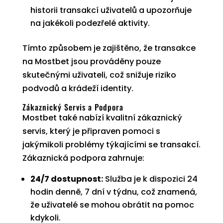
historii transakcí uživatelů a upozorňuje
na jakékoli podezřelé aktivity.
Tímto způsobem je zajištěno, že transakce
na Mostbet jsou prováděny pouze
skutečnými uživateli, což snižuje riziko
podvodů a krádeží identity.
Zákaznický Servis a Podpora
Mostbet také nabízí kvalitní zákaznický
servis, který je připraven pomoci s
jakýmikoli problémy týkajícími se transakcí.
Zákaznická podpora zahrnuje:
24/7 dostupnost:
Služba je k dispozici 24
hodin denně, 7 dní v týdnu, což znamená,
že uživatelé se mohou obrátit na pomoc
kdykoli.