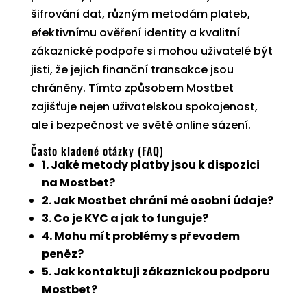
šifrování dat, různým metodám plateb,
efektivnímu ověření identity a kvalitní
zákaznické podpoře si mohou uživatelé být
jisti, že jejich finanční transakce jsou
chráněny. Tímto způsobem Mostbet
zajišťuje nejen uživatelskou spokojenost,
ale i bezpečnost ve světě online sázení.
Často kladené otázky (FAQ)
1. Jaké metody platby jsou k dispozici
na Mostbet?
2. Jak Mostbet chrání mé osobní údaje?
3. Co je KYC a jak to funguje?
4. Mohu mít problémy s převodem
peněz?
5. Jak kontaktuji zákaznickou podporu
Mostbet?