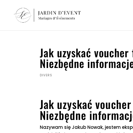
Jak uzyskać voucher 
Niezbędne informacj
DIVERS
Jak uzyskać voucher
Niezbędne informacj
Nazywam się Jakub Nowak, jestem ekspe