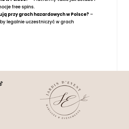
ocje free spins.
ują przy grach hazardowych w Polsce?
–
aby legalnie uczestniczyć w grach
&