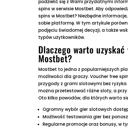
podzielić się z Wami przydatnymi info
spins w serwisie Mostbet. Aby odpowiedz
spins w Mostbet? Niezbędne informacje,
sobie platformę. W tym artykule poró
podjęciu świadomej decyzji, a także wska
typów użytkowników.
Dlaczego warto uzyskać 
Mostbet?
Mostbet to jedna z popularniejszych pla
możliwości dla graczy. Voucher free sp
przygody z grami slotowymi bez ryzyka 
można przetestować różne sloty, a prz
Oto kilka powodów, dla których warto 
Ogromny wybór gier slotowych dostęp
Możliwość testowania gier bez ponosz
Regularne promocje oraz bonusy, w ty