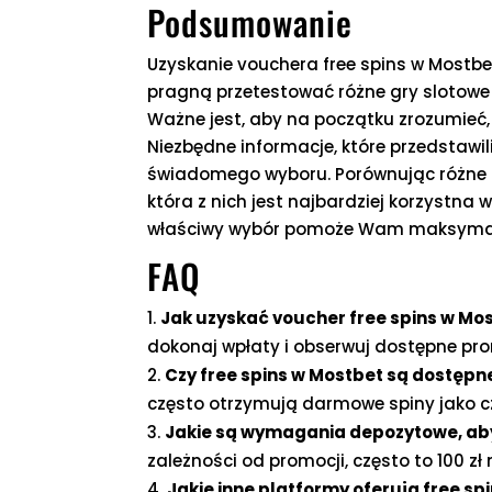
Podsumowanie
Uzyskanie vouchera free spins w Mostbet
pragną przetestować różne gry slotowe 
Ważne jest, aby na początku zrozumieć,
Niezbędne informacje, które przedstaw
świadomego wyboru. Porównując różne p
która z nich jest najbardziej korzystna
właściwy wybór pomoże Wam maksymalni
FAQ
Jak uzyskać voucher free spins w Mo
dokonaj wpłaty i obserwuj dostępne pro
Czy free spins w Mostbet są dostępn
często otrzymują darmowe spiny jako c
Jakie są wymagania depozytowe, aby
zależności od promocji, często to 100 zł
Jakie inne platformy oferują free sp