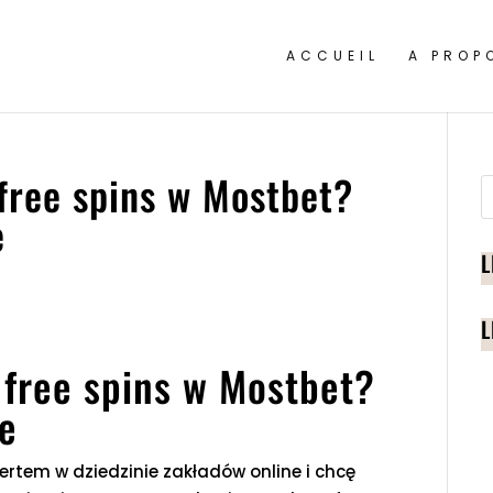
ACCUEIL
A PROP
free spins w Mostbet?
e
L
L
 free spins w Mostbet?
e
rtem w dziedzinie zakładów online i chcę