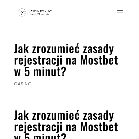
Jak zrozumieć zasady
rejestracji na Mostbet
w 5 minut?
CASINO
Jak zrozumieć zasady
rejestracji na Mostbet
w 5 minut?