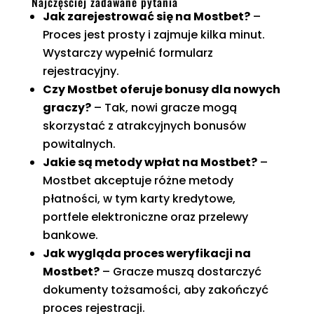
Najczęściej zadawane pytania
Jak zarejestrować się na Mostbet?
–
Proces jest prosty i zajmuje kilka minut.
Wystarczy wypełnić formularz
rejestracyjny.
Czy Mostbet oferuje bonusy dla nowych
graczy?
– Tak, nowi gracze mogą
skorzystać z atrakcyjnych bonusów
powitalnych.
Jakie są metody wpłat na Mostbet?
–
Mostbet akceptuje różne metody
płatności, w tym karty kredytowe,
portfele elektroniczne oraz przelewy
bankowe.
Jak wygląda proces weryfikacji na
Mostbet?
– Gracze muszą dostarczyć
dokumenty tożsamości, aby zakończyć
proces rejestracji.