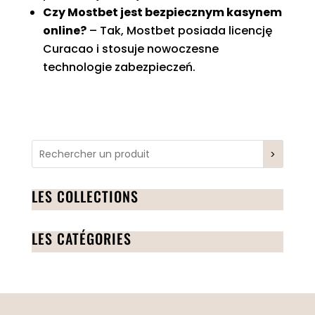
Czy Mostbet jest bezpiecznym kasynem
online?
– Tak, Mostbet posiada licencję
Curacao i stosuje nowoczesne
technologie zabezpieczeń.
>
LES COLLECTIONS
LES CATÉGORIES