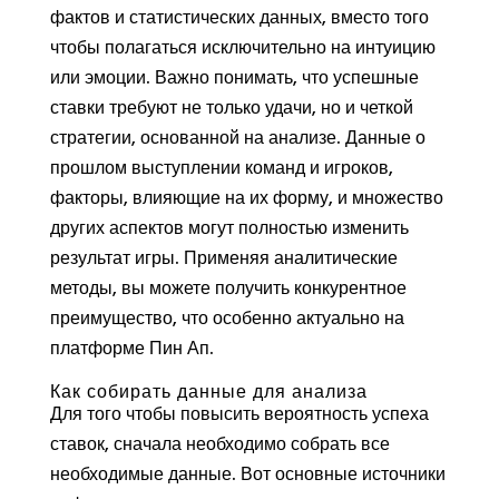
фактов и статистических данных, вместо того
чтобы полагаться исключительно на интуицию
или эмоции. Важно понимать, что успешные
ставки требуют не только удачи, но и четкой
стратегии, основанной на анализе. Данные о
прошлом выступлении команд и игроков,
факторы, влияющие на их форму, и множество
других аспектов могут полностью изменить
результат игры. Применяя аналитические
методы, вы можете получить конкурентное
преимущество, что особенно актуально на
платформе Пин Ап.
Как собирать данные для анализа
Для того чтобы повысить вероятность успеха
ставок, сначала необходимо собрать все
необходимые данные. Вот основные источники