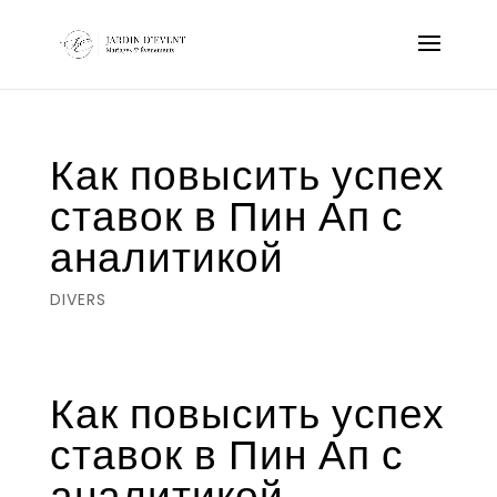
Как повысить успех
ставок в Пин Ап с
аналитикой
DIVERS
Как повысить успех
ставок в Пин Ап с
аналитикой