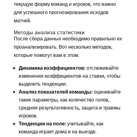
текущую форму команд и игроков, что важно
для успешного прогнозирования исходов
матчей.
Методы анализа статистики
После сбора данных необходимо правильно их
проанализировать. Вот несколько методов,
которые помогут вам в этом:
Динамика коэффициентов:
отслеживайте
изменения коэффициентов на ставки, чтобы
выделить тенденции.
Анализ показателей команды:
оценивайте
такие параметры, как количество голов,
средняя результативность, защита и травмы
игроков.
Тенденции на поле:
учитывайте, как
команда играет дома и на выезде.