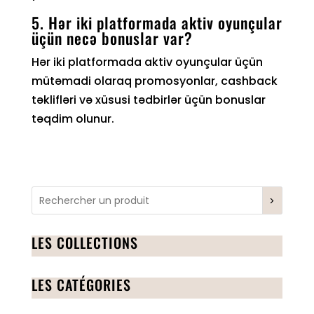
5. Hər iki platformada aktiv oyunçular
üçün necə bonuslar var?
Hər iki platformada aktiv oyunçular üçün
mütəmadi olaraq promosyonlar, cashback
təklifləri və xüsusi tədbirlər üçün bonuslar
təqdim olunur.
>
LES COLLECTIONS
LES CATÉGORIES