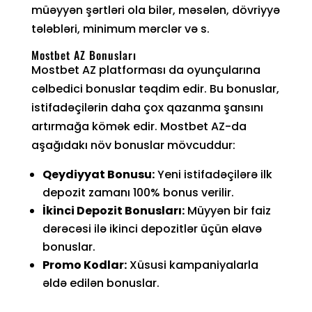
müəyyən şərtləri ola bilər, məsələn, dövriyyə
tələbləri, minimum mərclər və s.
Mostbet AZ Bonusları
Mostbet AZ platforması da oyunçularına
cəlbedici bonuslar təqdim edir. Bu bonuslar,
istifadəçilərin daha çox qazanma şansını
artırmağa kömək edir. Mostbet AZ-da
aşağıdakı növ bonuslar mövcuddur:
Qeydiyyat Bonusu:
Yeni istifadəçilərə ilk
depozit zamanı 100% bonus verilir.
İkinci Depozit Bonusları:
Müyyən bir faiz
dərəcəsi ilə ikinci depozitlər üçün əlavə
bonuslar.
Promo Kodlar:
Xüsusi kampaniyalarla
əldə edilən bonuslar.