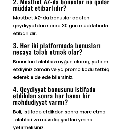
2. Mostbet AZ-da bonuslar nə qədər
müddət etibarlıdır?
Mostbet AZ-da bonuslar adətən
qeydiyyatdan sonra 30 gün müddətində
etibarlıdır.
3. Hər iki platformada bonusları
necəyə tələb etmək olar?
Bonusları tələblərə uyğun olaraq, yatırım
etdiyiniz zaman və ya promo kodu tətbiq
edərək əldə edə bilərsiniz.
4. Qeydiyyat bonusunu istifadə
etdikdən sonra hər hansı bir
məhdudiyyət varmı?
Bəli, istifadə etdikdən sonra mərc etmə
tələbləri və müvafiq şərtləri yerinə
yetirməlisiniz.