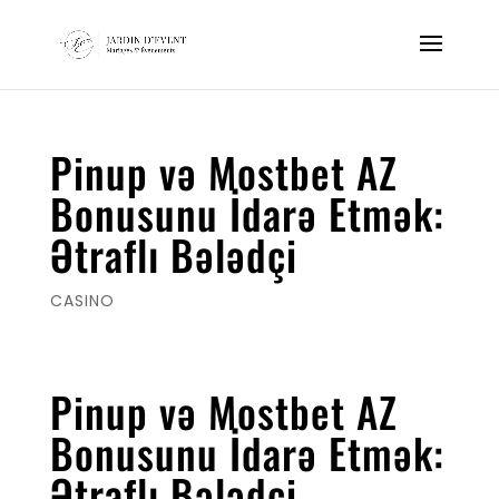
Pinup və Mostbet AZ
Bonusunu İdarə Etmək:
Ətraflı Bələdçi
CASINO
Pinup və Mostbet AZ
Bonusunu İdarə Etmək:
Ətraflı Bələdçi