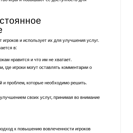
остоянное
е
 игроков и использует их для улучшения услуг.
ается в:
окам нравится и что им не хватает.
 где игроки могут оставлять комментарии о
й и проблем, которые необходимо решить.
д улучшением своих услуг, принимая во внимание
одход к повышению вовлеченности игроков