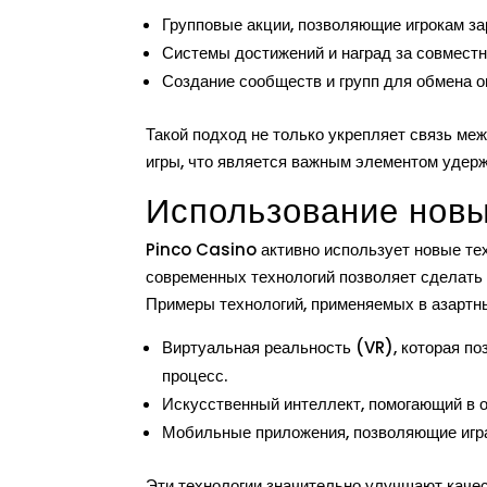
Групповые акции, позволяющие игрокам за
Системы достижений и наград за совместн
Создание сообществ и групп для обмена о
Такой подход не только укрепляет связь ме
игры, что является важным элементом удер
Использование новы
Pinco Casino активно использует новые те
современных технологий позволяет сделать
Примеры технологий, применяемых в азартны
Виртуальная реальность (VR), которая по
процесс.
Искусственный интеллект, помогающий в о
Мобильные приложения, позволяющие игра
Эти технологии значительно улучшают каче