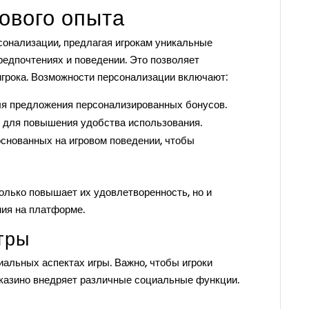
ового опыта
сонализации, предлагая игрокам уникальные
редпочтениях и поведении. Это позволяет
игрока. Возможности персонализации включают:
ля предложения персонализированных бонусов.
к для повышения удобства использования.
снованных на игровом поведении, чтобы
олько повышает их удовлетворенность, но и
ия на платформе.
гры
альных аспектах игры. Важно, чтобы игроки
 казино внедряет различные социальные функции.