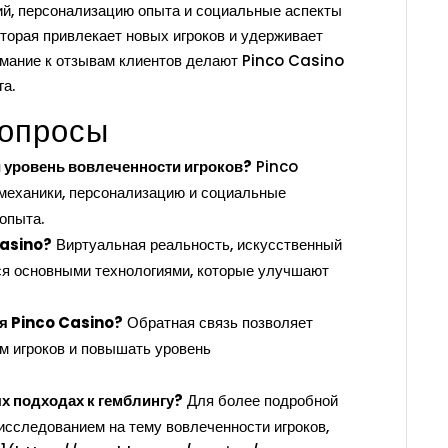
ий, персонализацию опыта и социальные аспекты
оторая привлекает новых игроков и удерживает
мание к отзывам клиентов делают Pinco Casino
га.
вопросы
 уровень вовлеченности игроков?
Pinco
механики, персонализацию и социальные
опыта.
Casino?
Виртуальная реальность, искусственный
ся основными технологиями, которые улучшают
ля Pinco Casino?
Обратная связь позволяет
ям игроков и повышать уровень
х подходах к гемблингу?
Для более подробной
исследованием на тему вовлеченности игроков,