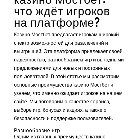
что ждёт игроков
на платформе?
Казино Мостбет предлагает игрокам широкий
спектр возможностей для развлечений и
выигрышей. Эта платформа привлекает своей
надежностью, разнообразием игр и выгодными
предложениями для новых и постоянных
пользователей. В этой статье мы рассмотрим
основные преимущества казино Мостбет и
узнаем, что именно ожидает игроков на нашем
сайте. Мы поговорим о качестве сервиса,
выборе игр, бонусах и акциях, а также о
безопасности и поддержке пользователей.
Разнообразие игр
Одним из главных преимуществ казино