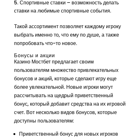
Спортивные ставки – возможность делать
ставки на любимые спортивные события.
Такой ассортимент позволяет каждому игроку
выбрать именно то, что ему по душе, а также
попробовать что-то новое.
Бонусы и акции
Казино Мостбет предлагает своим
пользователям множество привлекательных
бонусов и акций, которые сделают игру еще
более увлекательной. Новые игроки могут
рассчитывать на щедрый приветственный
бонус, который добавит средства на их игровой
счет. Вот несколько видов бонусов, которые
доступны пользователям:
Приветственный бонус для новых игроков