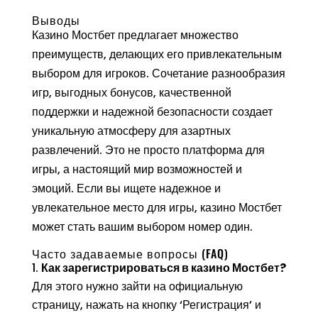
Выводы
Казино Мостбет предлагает множество
преимуществ, делающих его привлекательным
выбором для игроков. Сочетание разнообразия
игр, выгодных бонусов, качественной
поддержки и надежной безопасности создает
уникальную атмосферу для азартных
развлечений. Это не просто платформа для
игры, а настоящий мир возможностей и
эмоций. Если вы ищете надежное и
увлекательное место для игры, казино Мостбет
может стать вашим выбором номер один.
Часто задаваемые вопросы (FAQ)
Как зарегистрироваться в казино Мостбет?
Для этого нужно зайти на официальную
страницу, нажать на кнопку ‘Регистрация’ и